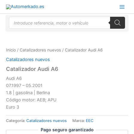
Ir
al
contenido
Búsqueda
de
productos
Inicio
/
Catalizadores nuevos
/ Catalizador Audi A6
Catalizadores nuevos
Catalizador Audi A6
Audi A6
07.1997 – 05.2001
1.8 | gasolina | Berlina
Código motor: AEB; APU
Euro 3
Categoría:
Catalizadores nuevos
Marca:
EEC
Pago seguro garantizado