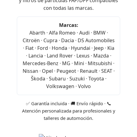
y filtros de partículas FAP/DPF compatibles
con todas las marcas.
Marcas:
Abarth · Alfa Romeo · Audi · BMW ·
Citroën · Cupra · Dacia · DS Automobiles
· Fiat · Ford · Honda · Hyundai · Jeep · Kia
· Lancia · Land Rover · Lexus · Mazda ·
Mercedes-Benz · MG · Mini · Mitsubishi ·
Nissan · Opel · Peugeot · Renault · SEAT ·
Škoda · Subaru · Suzuki · Toyota ·
Volkswagen · Volvo
✅ Garantía incluida · 🚚 Envío rápido · 📞
Atención personalizada para profesionales y
talleres de automoción.