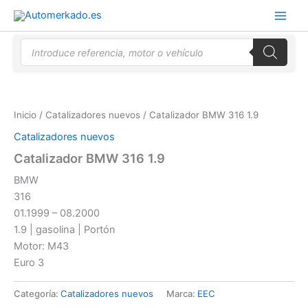
Ir
al
contenido
Búsqueda
de
productos
Inicio
/
Catalizadores nuevos
/ Catalizador BMW 316 1.9
Catalizadores nuevos
Catalizador BMW 316 1.9
BMW
316
01.1999 – 08.2000
1.9 | gasolina | Portón
Motor: M43
Euro 3
Categoría:
Catalizadores nuevos
Marca:
EEC