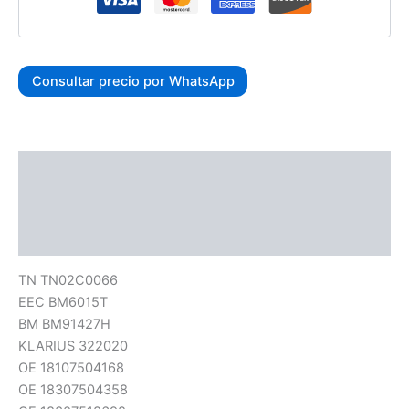
Consultar precio por WhatsApp
Descripción
Información adicional
Valoraciones (0)
TN TN02C0066
EEC BM6015T
BM BM91427H
KLARIUS 322020
OE 18107504168
OE 18307504358