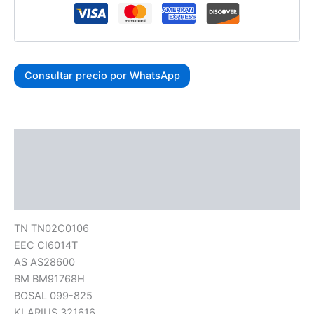
Consultar precio por WhatsApp
Descripción
Información adicional
Valoraciones (0)
TN TN02C0106
EEC CI6014T
AS AS28600
BM BM91768H
BOSAL 099-825
KLARIUS 321616