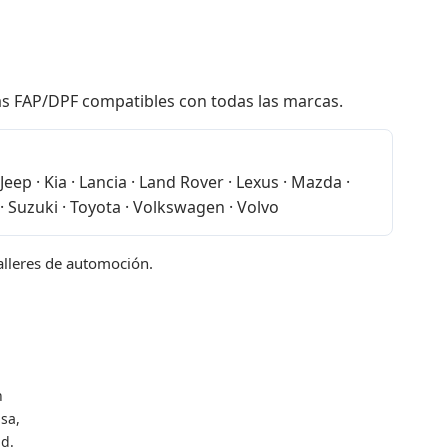
las FAP/DPF compatibles con todas las marcas.
eep · Kia · Lancia · Land Rover · Lexus · Mazda ·
· Suzuki · Toyota · Volkswagen · Volvo
talleres de automoción.
n
sa,
d.