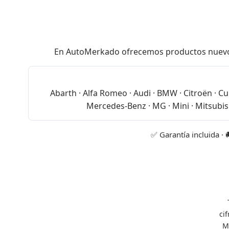
En AutoMerkado ofrecemos productos nuevos de
Abarth · Alfa Romeo · Audi · BMW · Citroën · Cup
Mercedes-Benz · MG · Mini · Mitsubish
✅ Garantía incluida · 
ci
M