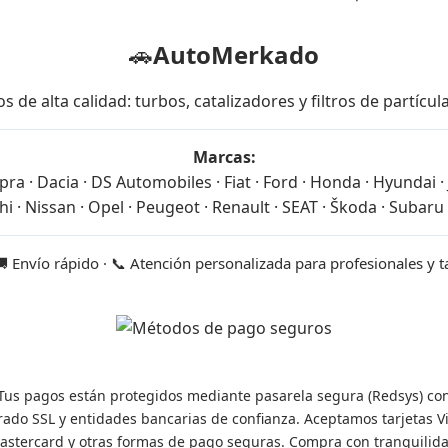
🚗
AutoMerkado
 alta calidad: turbos, catalizadores y filtros de partícu
Marcas:
ra · Dacia · DS Automobiles · Fiat · Ford · Honda · Hyundai · J
i · Nissan · Opel · Peugeot · Renault · SEAT · Škoda · Subaru 
🚚 Envío rápido · 📞 Atención personalizada para profesionales y 
Tus pagos están protegidos mediante pasarela segura (Redsys) co
frado SSL y entidades bancarias de confianza. Aceptamos tarjetas Vi
astercard y otras formas de pago seguras. Compra con tranquilida