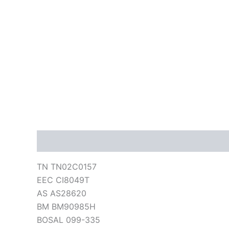
Descripción
Información adicional
Valoraci
TN TN02C0157
EEC CI8049T
AS AS28620
BM BM90985H
BOSAL 099-335