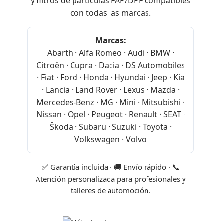
y filtros de partículas FAP/DPF compatibles
con todas las marcas.
Marcas:
Abarth · Alfa Romeo · Audi · BMW ·
Citroën · Cupra · Dacia · DS Automobiles
· Fiat · Ford · Honda · Hyundai · Jeep · Kia
· Lancia · Land Rover · Lexus · Mazda ·
Mercedes-Benz · MG · Mini · Mitsubishi ·
Nissan · Opel · Peugeot · Renault · SEAT ·
Škoda · Subaru · Suzuki · Toyota ·
Volkswagen · Volvo
✅ Garantía incluida · 🚚 Envío rápido · 📞
Atención personalizada para profesionales y
talleres de automoción.