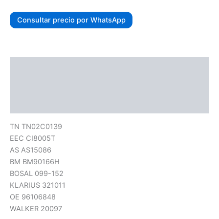
Consultar precio por WhatsApp
Descripción
Información adicional
Valoraciones (0)
TN TN02C0139
EEC CI8005T
AS AS15086
BM BM90166H
BOSAL 099-152
KLARIUS 321011
OE 96106848
WALKER 20097