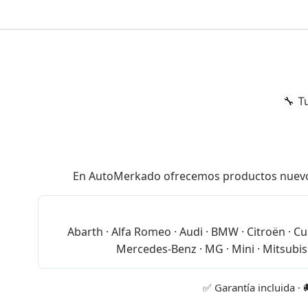
🔧 T
En AutoMerkado ofrecemos productos nuevos de
Abarth · Alfa Romeo · Audi · BMW · Citroën · Cup
Mercedes-Benz · MG · Mini · Mitsubish
✅ Garantía incluida · 