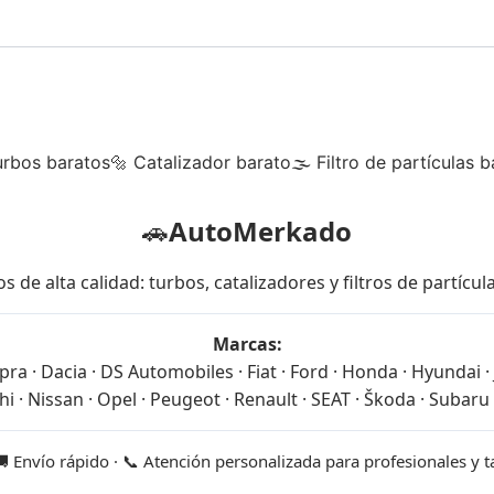
urbos baratos
🔩 Catalizador barato
🌫 Filtro de partículas b
🚗
AutoMerkado
 alta calidad: turbos, catalizadores y filtros de partícu
Marcas:
ra · Dacia · DS Automobiles · Fiat · Ford · Honda · Hyundai · J
i · Nissan · Opel · Peugeot · Renault · SEAT · Škoda · Subaru 
🚚 Envío rápido · 📞 Atención personalizada para profesionales y 