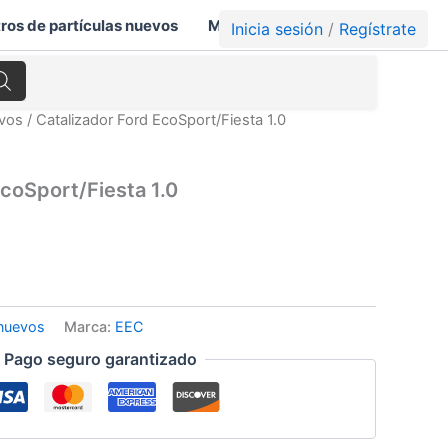
tros de partículas nuevos
Mi cuenta
Carrito
Inicia sesión
/
Regístrate
evos
/ Catalizador Ford EcoSport/Fiesta 1.0
EcoSport/Fiesta 1.0
 nuevos
Marca:
EEC
Pago seguro garantizado