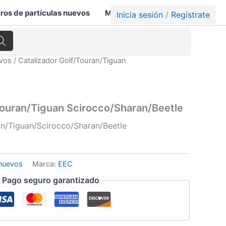
tros de partículas nuevos
Mi cuenta
Carrito
Inicia sesión
/
Regístrate
evos
/ Catalizador Golf/Touran/Tiguan
Touran/Tiguan Scirocco/Sharan/Beetle
n/Tiguan/Scirocco/Sharan/Beetle
 nuevos
Marca:
EEC
Pago seguro garantizado