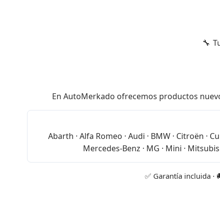
🔧 T
En AutoMerkado ofrecemos productos nuevos de
Abarth · Alfa Romeo · Audi · BMW · Citroën · Cup
Mercedes-Benz · MG · Mini · Mitsubish
✅ Garantía incluida · 