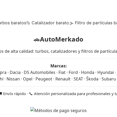
urbos baratos
🔩 Catalizador barato
🌫 Filtro de partículas b
🚗
AutoMerkado
 alta calidad: turbos, catalizadores y filtros de partícu
Marcas:
ra · Dacia · DS Automobiles · Fiat · Ford · Honda · Hyundai · J
i · Nissan · Opel · Peugeot · Renault · SEAT · Škoda · Subaru 
🚚 Envío rápido · 📞 Atención personalizada para profesionales y 