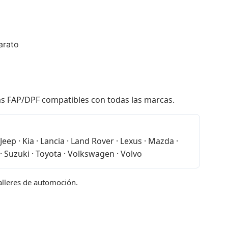
arato
las FAP/DPF compatibles con todas las marcas.
eep · Kia · Lancia · Land Rover · Lexus · Mazda ·
· Suzuki · Toyota · Volkswagen · Volvo
talleres de automoción.