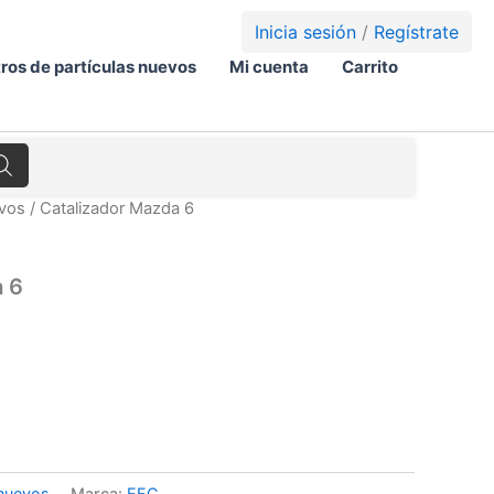
Inicia sesión
/
Regístrate
tros de partículas nuevos
Mi cuenta
Carrito
evos
/ Catalizador Mazda 6
a 6
 nuevos
Marca:
EEC