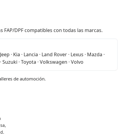
las FAP/DPF compatibles con todas las marcas.
eep · Kia · Lancia · Land Rover · Lexus · Mazda ·
· Suzuki · Toyota · Volkswagen · Volvo
talleres de automoción.
n
sa,
d.