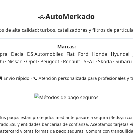
🚗
AutoMerkado
 alta calidad: turbos, catalizadores y filtros de partícu
Marcas:
ra · Dacia · DS Automobiles · Fiat · Ford · Honda · Hyundai · J
i · Nissan · Opel · Peugeot · Renault · SEAT · Škoda · Subaru 
🚚 Envío rápido · 📞 Atención personalizada para profesionales y 
Tus pagos están protegidos mediante pasarela segura (Redsys) co
frado SSL y entidades bancarias de confianza. Aceptamos tarjetas Vi
astercard y otras formas de pago seguras. Compra con tranquilida