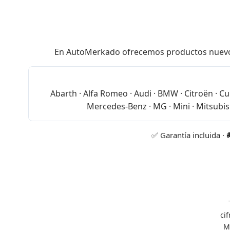
En AutoMerkado ofrecemos productos nuevos de
Abarth · Alfa Romeo · Audi · BMW · Citroën · Cup
Mercedes-Benz · MG · Mini · Mitsubish
✅ Garantía incluida · 
ci
M