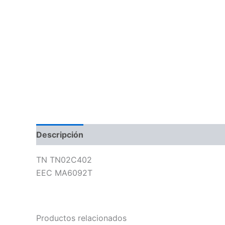
Descripción
Información adicional
Valoraci
TN TN02C402
EEC MA6092T
Productos relacionados