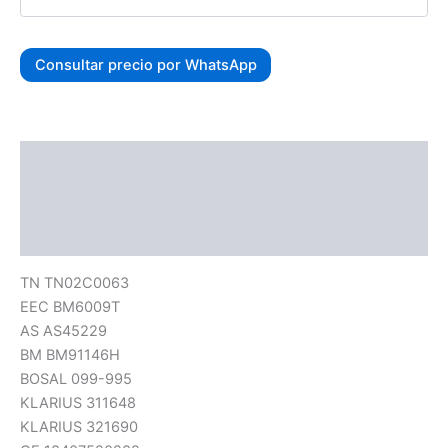
Consultar precio por WhatsApp
Descripción
Información adicional
Valoraciones (0)
TN TN02C0063
EEC BM6009T
AS AS45229
BM BM91146H
BOSAL 099-995
KLARIUS 311648
KLARIUS 321690