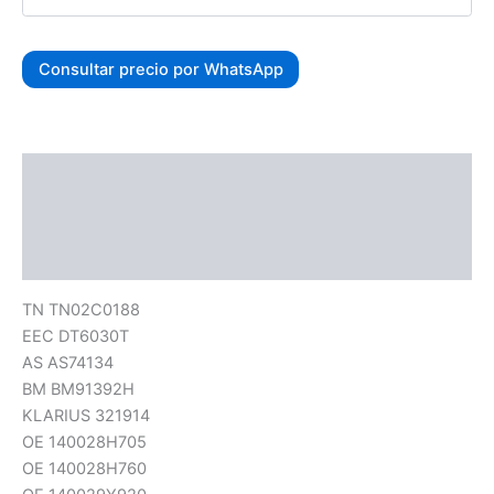
Consultar precio por WhatsApp
Descripción
Información adicional
Valoraciones (0)
TN TN02C0188
EEC DT6030T
AS AS74134
BM BM91392H
KLARIUS 321914
OE 140028H705
OE 140028H760