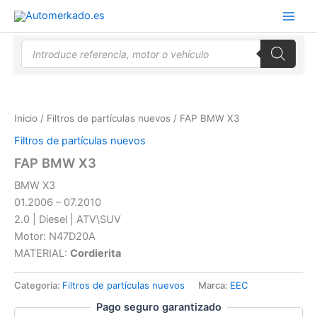
Ir
al
contenido
Búsqueda
de
productos
Inicio
/
Filtros de partículas nuevos
/ FAP BMW X3
Filtros de partículas nuevos
FAP BMW X3
BMW X3
01.2006 – 07.2010
2.0 | Diesel | ATV\SUV
Motor: N47D20A
MATERIAL:
Cordierita
Categoría:
Filtros de partículas nuevos
Marca:
EEC
Pago seguro garantizado