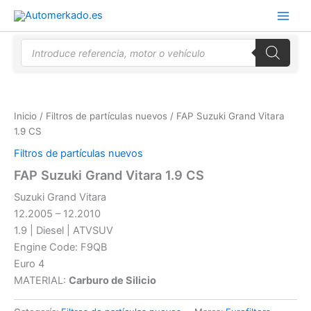
Ir
al
contenido
Búsqueda
de
productos
Inicio
/
Filtros de partículas nuevos
/ FAP Suzuki Grand Vitara
1.9 CS
Filtros de partículas nuevos
FAP Suzuki Grand Vitara 1.9 CS
Suzuki Grand Vitara
12.2005 – 12.2010
1.9 | Diesel | ATVSUV
Engine Code: F9QB
Euro 4
MATERIAL:
Carburo de Silicio