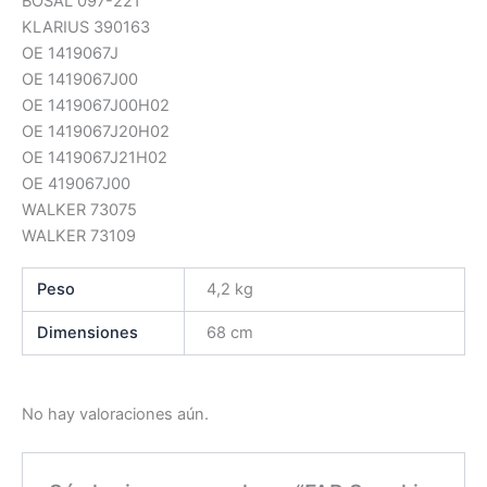
BOSAL 097-221
KLARIUS 390163
OE 1419067J
OE 1419067J00
OE 1419067J00H02
OE 1419067J20H02
OE 1419067J21H02
OE 419067J00
WALKER 73075
WALKER 73109
Peso
4,2 kg
Dimensiones
68 cm
No hay valoraciones aún.