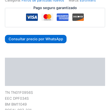
Categoría:
Filtros de partículas nuevos
Marca:
Eurofilters
Pago seguro garantizado
Consultar precio por WhatsApp
Descripción
Información adicional
Valoraciones (0)
TN TN01F0956S
EEC DPF034S
BM BM11049