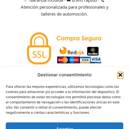
Atención personalizada para profesionales y
talleres de automoción.
Gestionar consentimiento
Tus pagos están protegidos mediante pasarela
Para ofrecer las mejores experiencias, utilizamos tecnologías como las
segura (Redsys) con cifrado SSL y entidades
cookies para almacenar y/o acceder a la información del dispositivo. El
bancarias de confianza. Aceptamos tarjetas Visa,
consentimiento de estas tecnologías nos permitirá procesar datos como
Mastercard y otras formas de pago seguras.
el comportamiento de navegación o las identificaciones únicas en este
Compra con tranquilidad.
sitio. No consentir o retirar el consentimiento, puede afectar
negativamente a ciertas características y funciones.
Aceptar