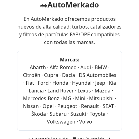
🚗
AutoMerkado
En AutoMerkado ofrecemos productos
nuevos de alta calidad: turbos, catalizadores
y filtros de partículas FAP/DPF compatibles
con todas las marcas.
Marcas:
Abarth · Alfa Romeo · Audi · BMW ·
Citroën · Cupra · Dacia · DS Automobiles
· Fiat · Ford · Honda · Hyundai · Jeep · Kia
· Lancia · Land Rover · Lexus · Mazda ·
Mercedes-Benz · MG · Mini · Mitsubishi ·
Nissan · Opel · Peugeot · Renault · SEAT ·
Škoda · Subaru · Suzuki · Toyota ·
Volkswagen · Volvo
✅ Garantía incluida · 🚚 Envío rápido · 📞