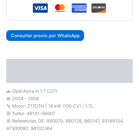
Consultar precio por WhatsApp
Descripción
Valoraciones (0)
🚗 Opel Astra H 1.7 CDTI
📅 2004 – 2006
🔧 Motor: Z17DTH | 74 kW (100 CV) | 1.7L
🆔 Turbo: 49131-06007
🆔 Referencias OE: 860070, 860128, 860147, 93169104,
97300092, 98102364