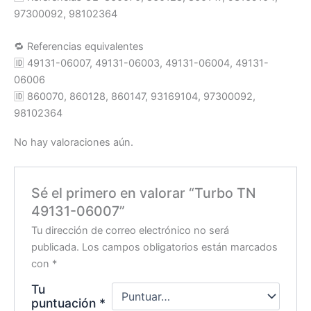
97300092, 98102364
🔁 Referencias equivalentes
🆔 49131-06007, 49131-06003, 49131-06004, 49131-
06006
🆔 860070, 860128, 860147, 93169104, 97300092,
98102364
No hay valoraciones aún.
Sé el primero en valorar “Turbo TN
49131-06007”
Tu dirección de correo electrónico no será
publicada.
Los campos obligatorios están marcados
con
*
Tu
puntuación
*