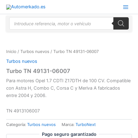
Ir
al
contenido
Búsqueda
de
productos
Inicio
/
Turbos nuevos
/ Turbo TN 49131-06007
Turbos nuevos
Turbo TN 49131-06007
Para motores Opel 1.7 CDTI Z17DTH de 100 CV. Compatible
con Astra H, Combo C, Corsa C y Meriva A fabricados
entre 2004 y 2006.
TN 4913106007
Categoría:
Turbos nuevos
Marca:
TurboNext
Pago seguro garantizado