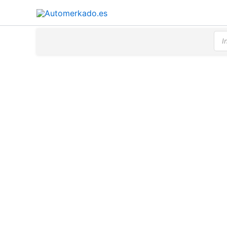
Ir
al
contenido
Bús
de
pro