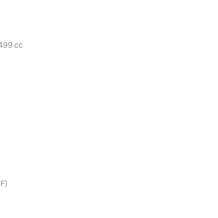
499 cc
F)