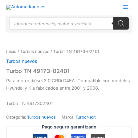
Ir
al
contenido
Búsqueda
de
productos
Inicio
/
Turbos nuevos
/ Turbo TN 49173-02401
Turbos nuevos
Turbo TN 49173-02401
Para motor diésel 2.0 CRDi D4EA. Compatible con modelos
Hyundai y Kia fabricados entre 2001 y 2008.
Turbo TN 4917302401
Categoría:
Turbos nuevos
Marca:
TurboNext
Pago seguro garantizado