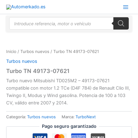
Ir
al
contenido
Búsqueda
de
productos
Inicio
/
Turbos nuevos
/ Turbo TN 49173-07621
Turbos nuevos
Turbo TN 49173-07621
Turbo nuevo Mitsubishi TD025M2 – 49173-07621
compatible con motor 1.2 TCe (D4F 784) de Renault Clio III,
Twingo II, Modus y Wind gasolina. Potencia de 100 a 103
CV, válido entre 2007 y 2014.
Categoría:
Turbos nuevos
Marca:
TurboNext
Pago seguro garantizado