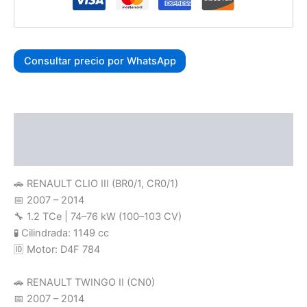
Consultar precio por WhatsApp
Descripción
Valoraciones (0)
🚗 RENAULT CLIO III (BR0/1, CR0/1)
📅 2007 – 2014
🔧 1.2 TCe | 74–76 kW (100–103 CV)
🧪 Cilindrada: 1149 cc
🆔 Motor: D4F 784
🚗 RENAULT TWINGO II (CN0)
📅 2007 – 2014