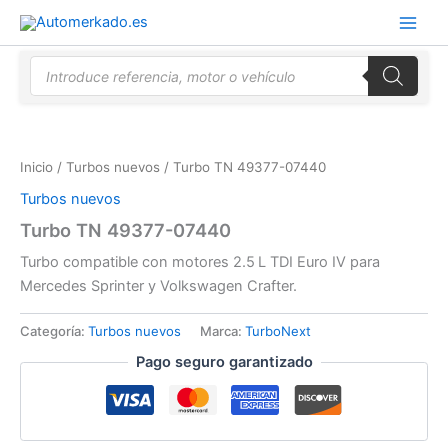
Ir
al
contenido
Búsqueda
de
productos
Inicio
/
Turbos nuevos
/ Turbo TN 49377-07440
Turbos nuevos
Turbo TN 49377-07440
Turbo compatible con motores 2.5 L TDI Euro IV para
Mercedes Sprinter y Volkswagen Crafter.
Categoría:
Turbos nuevos
Marca:
TurboNext
Pago seguro garantizado