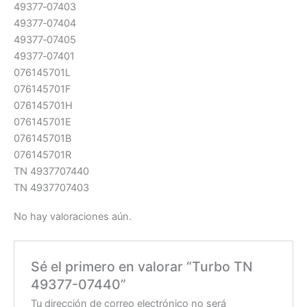
49377‑07403
49377‑07404
49377‑07405
49377‑07401
076145701L
076145701F
076145701H
076145701E
076145701B
076145701R
TN 4937707440
TN 4937707403
No hay valoraciones aún.
Sé el primero en valorar “Turbo TN
49377-07440”
Tu dirección de correo electrónico no será