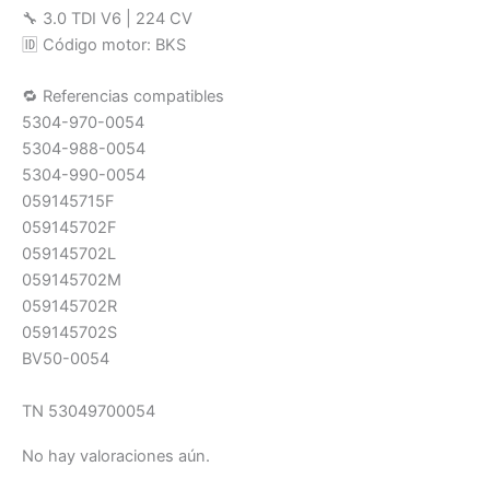
🔧 3.0 TDI V6 | 224 CV
🆔 Código motor: BKS
🔁 Referencias compatibles
5304-970-0054
5304-988-0054
5304-990-0054
059145715F
059145702F
059145702L
059145702M
059145702R
059145702S
BV50-0054
TN 53049700054
No hay valoraciones aún.