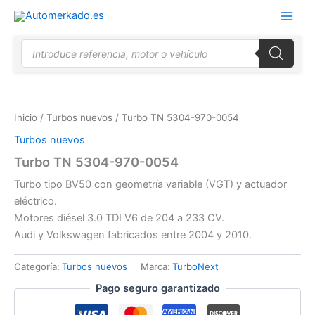
Ir
al
contenido
Búsqueda
de
productos
Inicio
/
Turbos nuevos
/ Turbo TN 5304-970-0054
Turbos nuevos
Turbo TN 5304-970-0054
Turbo tipo BV50 con geometría variable (VGT) y actuador
eléctrico.
Motores diésel 3.0 TDI V6 de 204 a 233 CV.
Audi y Volkswagen fabricados entre 2004 y 2010.
Categoría:
Turbos nuevos
Marca:
TurboNext
Pago seguro garantizado