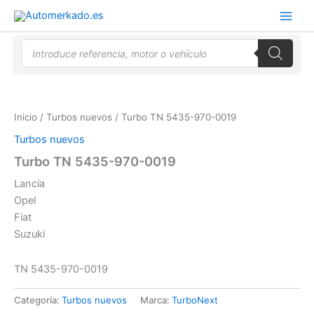
Ir
al
contenido
Búsqueda
de
productos
Inicio
/
Turbos nuevos
/ Turbo TN 5435-970-0019
Turbos nuevos
Turbo TN 5435-970-0019
Lancia
Opel
Fiat
Suzuki
TN 5435-970-0019
Categoría:
Turbos nuevos
Marca:
TurboNext