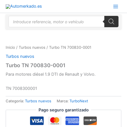
Ir
al
contenido
Búsqueda
de
productos
Inicio
/
Turbos nuevos
/ Turbo TN 700830-0001
Turbos nuevos
Turbo TN 700830-0001
Para motores diésel 1.9 DTI de Renault y Volvo.
TN 7008300001
Categoría:
Turbos nuevos
Marca:
TurboNext
Pago seguro garantizado