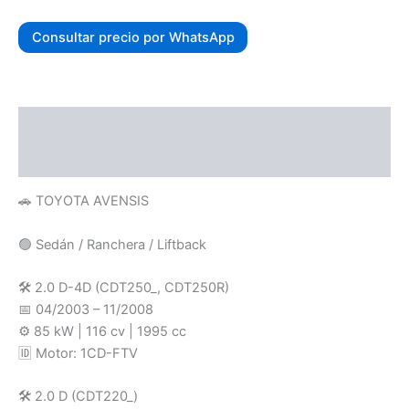
Consultar precio por WhatsApp
Descripción
Valoraciones (0)
🚗 TOYOTA AVENSIS
🟢 Sedán / Ranchera / Liftback
🛠️ 2.0 D-4D (CDT250_, CDT250R)
📅 04/2003 – 11/2008
⚙️ 85 kW | 116 cv | 1995 cc
🆔 Motor: 1CD-FTV
🛠️ 2.0 D (CDT220_)