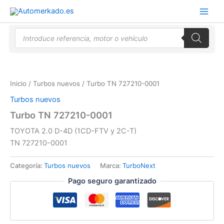
Ir
al
contenido
Búsqueda
de
productos
Inicio
/
Turbos nuevos
/ Turbo TN 727210-0001
Turbos nuevos
Turbo TN 727210-0001
TOYOTA 2.0 D-4D (1CD-FTV y 2C-T)
TN 727210-0001
Categoría:
Turbos nuevos
Marca:
TurboNext
Pago seguro garantizado