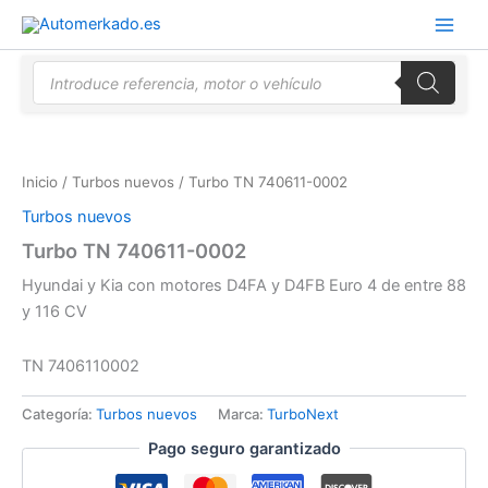
Ir
al
contenido
Búsqueda
de
productos
Inicio
/
Turbos nuevos
/ Turbo TN 740611-0002
Turbos nuevos
Turbo TN 740611-0002
Hyundai y Kia con motores D4FA y D4FB Euro 4 de entre 88
y 116 CV
TN 7406110002
Categoría:
Turbos nuevos
Marca:
TurboNext
Pago seguro garantizado