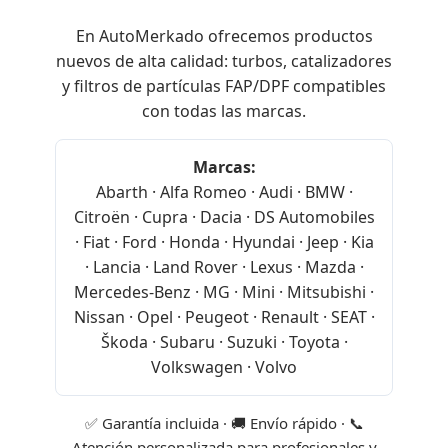
En AutoMerkado ofrecemos productos
nuevos de alta calidad: turbos, catalizadores
y filtros de partículas FAP/DPF compatibles
con todas las marcas.
Marcas:
Abarth · Alfa Romeo · Audi · BMW ·
Citroën · Cupra · Dacia · DS Automobiles
· Fiat · Ford · Honda · Hyundai · Jeep · Kia
· Lancia · Land Rover · Lexus · Mazda ·
Mercedes-Benz · MG · Mini · Mitsubishi ·
Nissan · Opel · Peugeot · Renault · SEAT ·
Škoda · Subaru · Suzuki · Toyota ·
Volkswagen · Volvo
✅ Garantía incluida · 🚚 Envío rápido · 📞
Atención personalizada para profesionales y