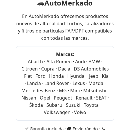
🚗
AutoMerkado
En AutoMerkado ofrecemos productos
nuevos de alta calidad: turbos, catalizadores
y filtros de partículas FAP/DPF compatibles
con todas las marcas.
Marcas:
Abarth · Alfa Romeo · Audi · BMW ·
Citroën · Cupra · Dacia · DS Automobiles
· Fiat · Ford · Honda · Hyundai · Jeep · Kia
· Lancia · Land Rover · Lexus · Mazda ·
Mercedes-Benz · MG · Mini · Mitsubishi ·
Nissan · Opel · Peugeot · Renault · SEAT ·
Škoda · Subaru · Suzuki · Toyota ·
Volkswagen · Volvo
✅ Garantía incluida · 🚚 Envío rápido · 📞