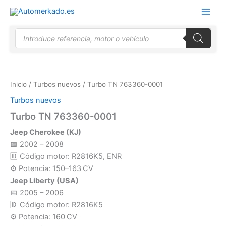
Ir
al
contenido
Búsqueda
de
productos
Inicio
/
Turbos nuevos
/ Turbo TN 763360-0001
Turbos nuevos
Turbo TN 763360-0001
Jeep Cherokee (KJ)
📅 2002 – 2008
🆔 Código motor: R2816K5, ENR
⚙️ Potencia: 150–163 CV
Jeep Liberty (USA)
📅 2005 – 2006
🆔 Código motor: R2816K5
⚙️ Potencia: 160 CV