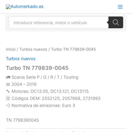
Ir
al
contenido
Búsqueda
de
productos
Inicio
/
Turbos nuevos
/ Turbo TN 779839-0045
Turbos nuevos
Turbo TN 779839-0045
🚛 Scania Serie P / G / R / T / Touring
📅 2004 – 2016
🔧 Motores: DC13.05, DC13.121, DC13115
🆔 Códigos OEM: 2552125, 2057668, 2731993
💨 Normativa de emisiones: Euro 3
TN 7798390045