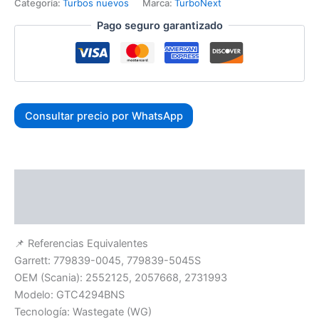
Categoría:
Turbos nuevos
Marca:
TurboNext
Pago seguro garantizado
Consultar precio por WhatsApp
Descripción
Valoraciones (0)
📌 Referencias Equivalentes
Garrett: 779839-0045, 779839-5045S
OEM (Scania): 2552125, 2057668, 2731993
Modelo: GTC4294BNS
Tecnología: Wastegate (WG)