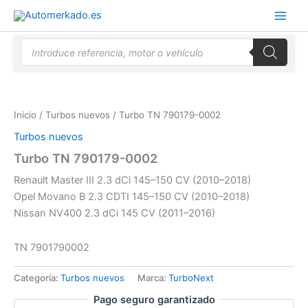
Ir
al
contenido
Búsqueda
de
productos
Inicio
/
Turbos nuevos
/ Turbo TN 790179-0002
Turbos nuevos
Turbo TN 790179-0002
Renault Master III 2.3 dCi 145–150 CV (2010–2018)
Opel Movano B 2.3 CDTI 145–150 CV (2010–2018)
Nissan NV400 2.3 dCi 145 CV (2011–2016)
TN 7901790002
Categoría:
Turbos nuevos
Marca:
TurboNext
Pago seguro garantizado