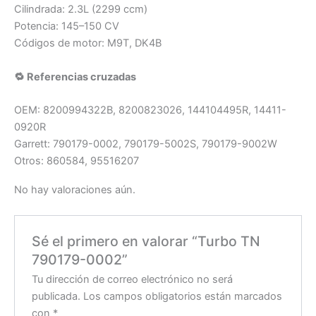
Cilindrada: 2.3L (2299 ccm)
Potencia: 145–150 CV
Códigos de motor: M9T, DK4B
🔁 Referencias cruzadas
OEM: 8200994322B, 8200823026, 144104495R, 14411-
0920R
Garrett: 790179-0002, 790179-5002S, 790179-9002W
Otros: 860584, 95516207
No hay valoraciones aún.
Sé el primero en valorar “Turbo TN
790179-0002”
Tu dirección de correo electrónico no será
publicada.
Los campos obligatorios están marcados
con
*