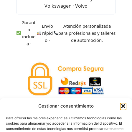
Volkswagen · Volvo
Garantí
Envío
Atención personalizada
a
rápid
para profesionales y talleres
incluid
o ·
de automoción.
a ·
Gestionar consentimiento
Tus pagos están protegidos mediante pasarela
Para ofrecer las mejores experiencias, utilizamos tecnologías como las
segura (Redsys) con cifrado SSL y entidades
cookies para almacenar y/o acceder a la información del dispositivo. El
bancarias de confianza. Aceptamos tarjetas Visa,
consentimiento de estas tecnologías nos permitirá procesar datos como