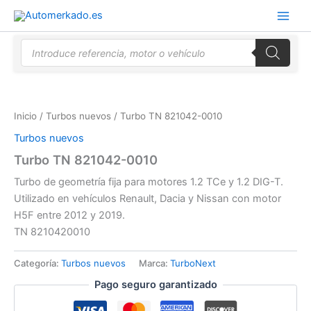
Ir
al
contenido
Búsqueda
de
productos
Inicio
/
Turbos nuevos
/ Turbo TN 821042-0010
Turbos nuevos
Turbo TN 821042-0010
Turbo de geometría fija para motores 1.2 TCe y 1.2 DIG-T.
Utilizado en vehículos Renault, Dacia y Nissan con motor
H5F entre 2012 y 2019.
TN 8210420010
Categoría:
Turbos nuevos
Marca:
TurboNext
Pago seguro garantizado