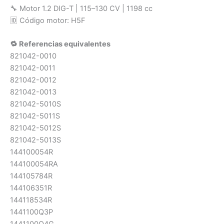
🔧 Motor 1.2 DIG-T | 115–130 CV | 1198 cc
🆔 Código motor: H5F
🔁 Referencias equivalentes
821042-0010
821042-0011
821042-0012
821042-0013
821042-5010S
821042-5011S
821042-5012S
821042-5013S
144100054R
144100054RA
144105784R
144106351R
144118534R
1441100Q3P