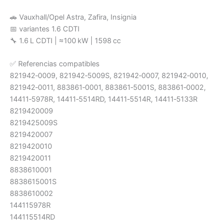
🚗 Vauxhall/Opel Astra, Zafira, Insignia
📅 variantes 1.6 CDTI
🔧 1.6 L CDTI | ≈100 kW | 1598 cc
✅ Referencias compatibles
821942‑0009, 821942‑5009S, 821942‑0007, 821942‑0010,
821942‑0011, 883861‑0001, 883861‑5001S, 883861‑0002,
14411‑5978R, 14411‑5514RD, 14411‑5514R, 14411‑5133R
8219420009
8219425009S
8219420007
8219420010
8219420011
8838610001
8838615001S
8838610002
144115978R
144115514RD