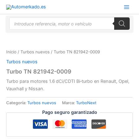
Ir
al
contenido
Búsqueda
de
productos
Inicio
/
Turbos nuevos
/ Turbo TN 821942-0009
Turbos nuevos
Turbo TN 821942-0009
Turbo para motores 1.6 dCi/CDTI Bi‑turbo en Renault, Opel,
Vauxhall y Nissan.
Categoría:
Turbos nuevos
Marca:
TurboNext
Pago seguro garantizado