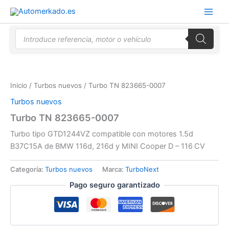
Ir
al
contenido
Búsqueda
de
productos
Inicio
/
Turbos nuevos
/ Turbo TN 823665-0007
Turbos nuevos
Turbo TN 823665-0007
Turbo tipo GTD1244VZ compatible con motores 1.5d
B37C15A de BMW 116d, 216d y MINI Cooper D – 116 CV
Categoría:
Turbos nuevos
Marca:
TurboNext
Pago seguro garantizado