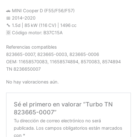
🚗 MINI Cooper D (F55/F56/F57)
📅 2014–2020
🔧 1.5d | 85 kW (116 CV) | 1496 cc
🆔 Código motor: B37C15A
Referencias compatibles
823665-0007, 823665-0003, 823665-0006
OEM: 11658570083, 11658574894, 8570083, 8574894
TN 8236650007
No hay valoraciones aún.
Sé el primero en valorar “Turbo TN
823665-0007”
Tu dirección de correo electrónico no será
publicada.
Los campos obligatorios están marcados
con
*