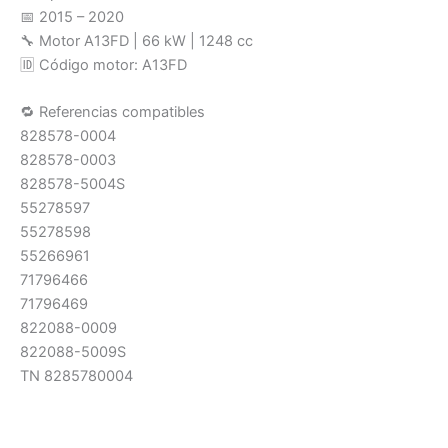
📅 2015 – 2020
🔧 Motor A13FD | 66 kW | 1248 cc
🆔 Código motor: A13FD
🔁 Referencias compatibles
828578-0004
828578-0003
828578-5004S
55278597
55278598
55266961
71796466
71796469
822088-0009
822088-5009S
TN 8285780004