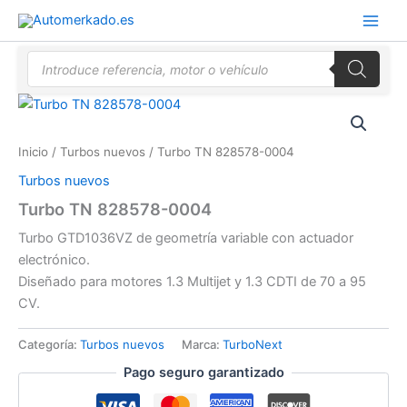
Ir
al
contenido
Búsqueda
de
productos
Inicio
/
Turbos nuevos
/ Turbo TN 828578-0004
Turbos nuevos
Turbo TN 828578-0004
Turbo GTD1036VZ de geometría variable con actuador
electrónico.
Diseñado para motores 1.3 Multijet y 1.3 CDTI de 70 a 95
CV.
Categoría:
Turbos nuevos
Marca:
TurboNext
Pago seguro garantizado