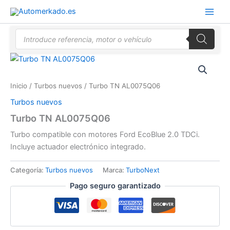
Ir
al
contenido
Búsqueda
de
productos
Inicio
/
Turbos nuevos
/ Turbo TN AL0075Q06
Turbos nuevos
Turbo TN AL0075Q06
Turbo compatible con motores Ford EcoBlue 2.0 TDCi.
Incluye actuador electrónico integrado.
Categoría:
Turbos nuevos
Marca:
TurboNext
Pago seguro garantizado