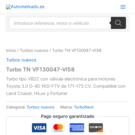
Ir
al
contenido
Búsqueda
de
productos
Inicio
/
Turbos nuevos
/ Turbo TN VF130047-VI58
Turbos nuevos
Turbo TN VF130047-VI58
Turbo tipo VB22 con válvula electrónica para motores
Toyota 3.0 D-4D 1KD-FTV de 171–173 CV. Compatible con
Land Cruiser, HiLux y Fortuner
Categoría:
Turbos nuevos
Marca:
TurboNext
Pago seguro garantizado