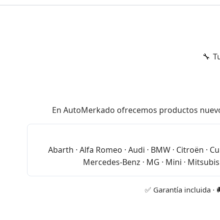
🔧 T
En AutoMerkado ofrecemos productos nuevos de
Abarth · Alfa Romeo · Audi · BMW · Citroën · Cup
Mercedes-Benz · MG · Mini · Mitsubish
✅ Garantía incluida · 