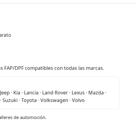
arato
las FAP/DPF compatibles con todas las marcas.
eep · Kia · Lancia · Land Rover · Lexus · Mazda ·
· Suzuki · Toyota · Volkswagen · Volvo
talleres de automoción.