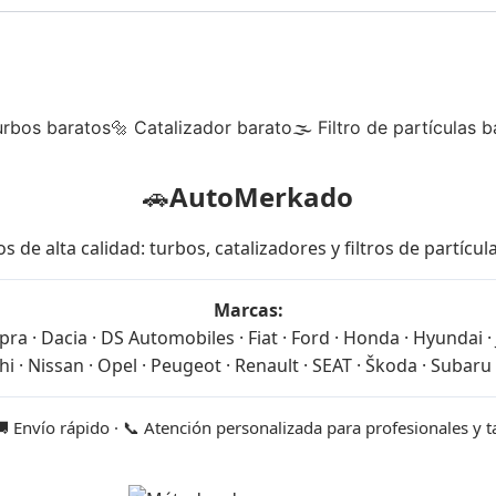
urbos baratos
🔩 Catalizador barato
🌫 Filtro de partículas b
🚗
AutoMerkado
 alta calidad: turbos, catalizadores y filtros de partícu
Marcas:
ra · Dacia · DS Automobiles · Fiat · Ford · Honda · Hyundai · J
i · Nissan · Opel · Peugeot · Renault · SEAT · Škoda · Subaru 
🚚 Envío rápido · 📞 Atención personalizada para profesionales y 