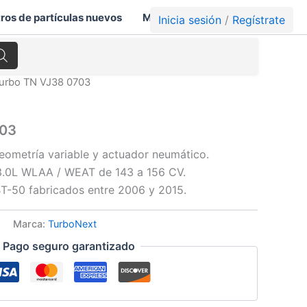
tros de partículas nuevos
Mi cuenta
Carrito
Inicia sesión
/
Regístrate
Turbo TN VJ38 0703
703
eometría variable y actuador neumático.
 3.0L WLAA / WEAT de 143 a 156 CV.
T-50 fabricados entre 2006 y 2015.
Marca:
TurboNext
Pago seguro garantizado