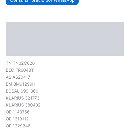
Consultar precio por WhatsApp
Descripción
Información adicional
Valoraciones (0)
TN TN02C0261
EEC FR6043T
AS AS20417
BM BM91299H
BOSAL 099-360
KLARIUS 321773
KLARIUS 380402
OE 1148756
OE 1319112
OE 1329246