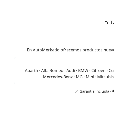
🔧 T
En AutoMerkado ofrecemos productos nuevos de
Abarth · Alfa Romeo · Audi · BMW · Citroën · Cup
Mercedes-Benz · MG · Mini · Mitsubish
✅ Garantía incluida · 