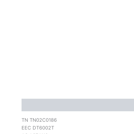
Descripción
Información adicional
Valoraci
TN TN02C0186
EEC DT6002T