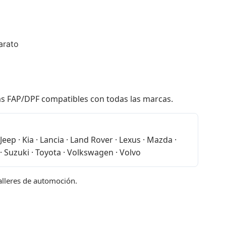
arato
las FAP/DPF compatibles con todas las marcas.
eep · Kia · Lancia · Land Rover · Lexus · Mazda ·
· Suzuki · Toyota · Volkswagen · Volvo
talleres de automoción.