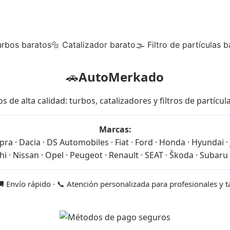
urbos baratos
🔩 Catalizador barato
🌫 Filtro de partículas b
🚗
AutoMerkado
 alta calidad: turbos, catalizadores y filtros de partícu
Marcas:
ra · Dacia · DS Automobiles · Fiat · Ford · Honda · Hyundai · J
i · Nissan · Opel · Peugeot · Renault · SEAT · Škoda · Subaru 
🚚 Envío rápido · 📞 Atención personalizada para profesionales y 