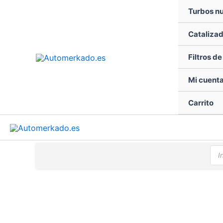
Ir
Turbos n
al
contenido
Cataliza
Filtros d
Mi cuent
Carrito
Bús
de
pro