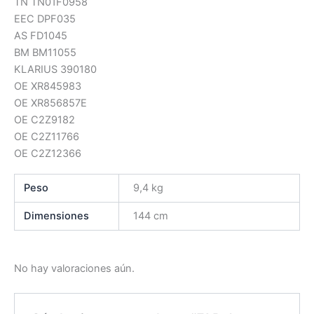
TN TN01F0958
EEC DPF035
AS FD1045
BM BM11055
KLARIUS 390180
OE XR845983
OE XR856857E
OE C2Z9182
OE C2Z11766
OE C2Z12366
Peso
9,4 kg
Dimensiones
144 cm
No hay valoraciones aún.